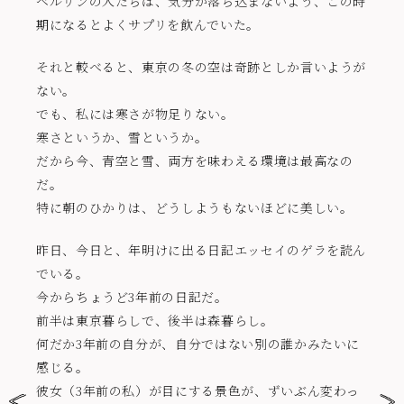
ベルリンの人たちは、気分が落ち込まないよう、この時
期になるとよくサプリを飲んでいた。
それと較べると、東京の冬の空は奇跡としか言いようが
ない。
でも、私には寒さが物足りない。
寒さというか、雪というか。
だから今、青空と雪、両方を味わえる環境は最高なの
だ。
特に朝のひかりは、どうしようもないほどに美しい。
昨日、今日と、年明けに出る日記エッセイのゲラを読ん
でいる。
今からちょうど3年前の日記だ。
前半は東京暮らしで、後半は森暮らし。
何だか3年前の自分が、自分ではない別の誰かみたいに
感じる。
彼女（3年前の私）が目にする景色が、ずいぶん変わっ