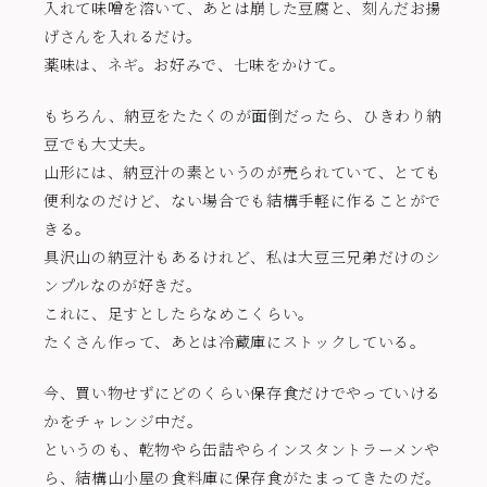
入れて味噌を溶いて、あとは崩した豆腐と、刻んだお揚
げさんを入れるだけ。
薬味は、ネギ。お好みで、七味をかけて。
もちろん、納豆をたたくのが面倒だったら、ひきわり納
豆でも大丈夫。
山形には、納豆汁の素というのが売られていて、とても
便利なのだけど、ない場合でも結構手軽に作ることがで
きる。
具沢山の納豆汁もあるけれど、私は大豆三兄弟だけのシ
ンプルなのが好きだ。
これに、足すとしたらなめこくらい。
たくさん作って、あとは冷蔵庫にストックしている。
今、買い物せずにどのくらい保存食だけでやっていける
かをチャレンジ中だ。
というのも、乾物やら缶詰やらインスタントラーメンや
ら、結構山小屋の食料庫に保存食がたまってきたのだ。