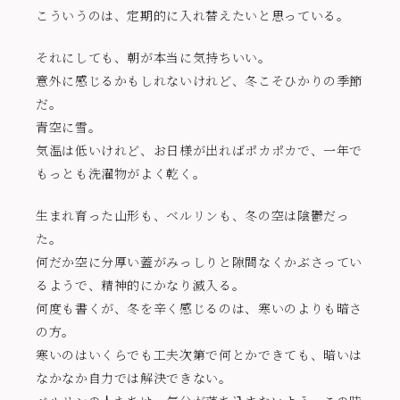
こういうのは、定期的に入れ替えたいと思っている。
それにしても、朝が本当に気持ちいい。
意外に感じるかもしれないけれど、冬こそひかりの季節
だ。
青空に雪。
気温は低いけれど、お日様が出ればポカポカで、一年で
もっとも洗濯物がよく乾く。
生まれ育った山形も、ベルリンも、冬の空は陰鬱だっ
た。
何だか空に分厚い蓋がみっしりと隙間なくかぶさってい
るようで、精神的にかなり滅入る。
何度も書くが、冬を辛く感じるのは、寒いのよりも暗さ
の方。
寒いのはいくらでも工夫次第で何とかできても、暗いは
なかなか自力では解決できない。