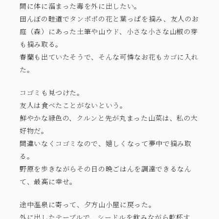
間に体に溜まった毒を外に出したい。
田んぼの畦道でタンポポの花と葉っぱを摘み、友人のお
庭（森）にあった土筆や山ウド、小さな小さな山椒の芽
も摘み取る。
春蘭も出ていたそうで、そんな可憐なお花もカゴに入れ
た。
コゴミも見つけた。
友人は食べたことがないという。
鮮やかな緑色の、クルンと先が丸まった山菜は、私の大
好物だ。
間違いなくコゴミなので、嬉しくなって夢中で摘み取
る。
野原を歩きながらその日の晩ごはんを調達できるなん
て、最高に幸せ。
途中温泉に寄って、夕方山小屋に戻った。
外に出したテーブルで、シードルを飲みながら乾杯す