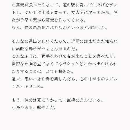
お蕎麦が食べたくなって、道の駅に寄って生そばをゲッ
トし、ついでに山菜も買って、友人宅に戻ってから、彼
女が手早く天ぷら蕎麦を作ってくれる。
もう、春の恵みをこれでもかというほど堪能した。
そんなに遠出をしなくたって、近所にはまだまだ知らな
い素敵な場所がたくさんあるのだ。
こんなふうに、両手をあげて春が来たことを喜べたり、
緻密な計画を立てなくてもサクッとどこかへ出かけられ
たりすることは、とても贅沢だ。
週末、思いっきり春を楽しんだら、心の中がものすごっ
くスッキリした。
もう、気分は夏に向かって一直線に進んでいる。
小鳥たちも、賑やかだ。