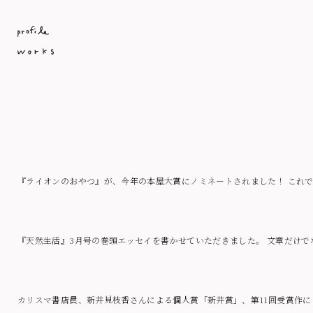
Uncategorized
『ライオンのおやつ』が、今年の本屋大賞にノミネートされました！ これ
『天然生活』3月号の巻頭エッセイを書かせていただきました。 文章だけ
カリスマ書店員、新井見枝香さんによる個人賞「新井賞」、第11回受賞作