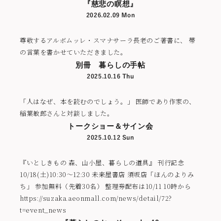
『慈悲の瞑想』
2026.02.09 Mon
尊敬するアルボムッレ・スマナサーラ長老のご著書に、 帯
の言葉を書かせていただきました。
別冊 暮らしの手帖
2025.10.16 Thu
「人はなぜ、本を読むのでしょう。」 医師であり作家の、
稲葉敏郎さんと対談しました。
トークショー＆サイン会
2025.10.12 Sun
『いとしきもの 森、山小屋、暮らしの道具』 刊行記念
10/18(土)10:30～12:30 未来屋書店 須坂店「ほんのよりみ
ち」 参加無料（先着30名） 整理券配布は10/11 10時から
https://suzaka.aeonmall.com/news/detail/72?
t=event_news