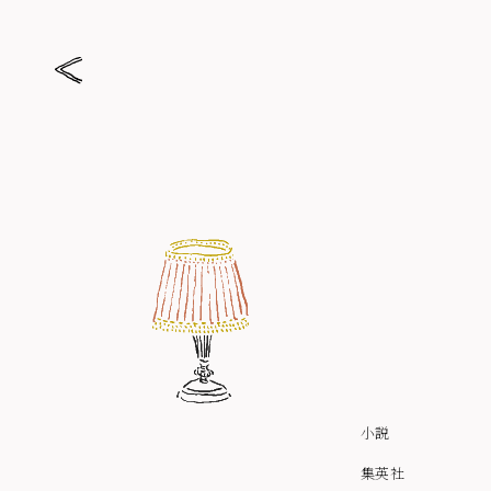
El restaurante del amor recuperado
小説
集英社