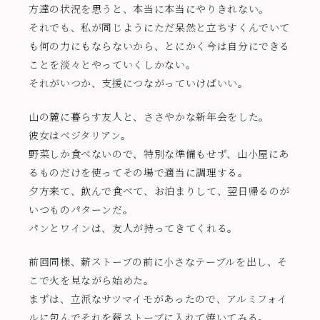
方達の状況を思うと、本当に本当にやりきれない。
それでも、私が同じようにただ呆然と立ちすくんでいて
も何の力にもならないから、とにかく今は自分にできる
ことを淡々とやっていくしかない。
それがいつか、支援につながっていけばいい。
山の麓に暮らす友人と、ささやかな新年会をした。
彼女はベジタリアン。
野菜しか食べないので、特別な準備もせず、山小屋にあ
るものだけを使ってその場で適当に調理する。
夕方来て、飲んで食べて、お泊まりして、翌日帰るのが
いつものパターンだ。
パンとワインは、友人が持ってきてくれる。
前回同様、薪ストーブの前に小さなテーブルを出し、そ
こで火を見ながら始めた。
まずは、立派なサツマイモがあったので、アルミフォイ
ルに包んでそれを薪ストーブに入れて焼いてみる。