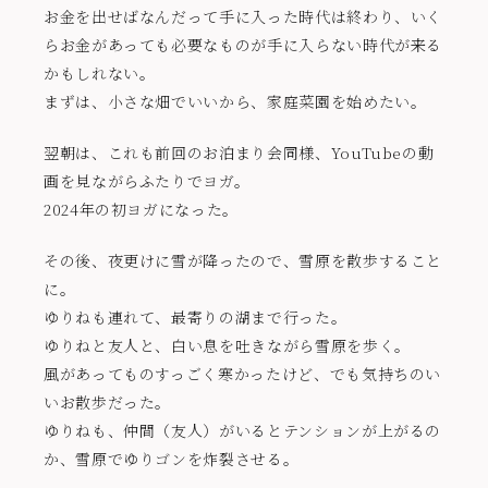
お金を出せばなんだって手に入った時代は終わり、いく
らお金があっても必要なものが手に入らない時代が来る
かもしれない。
まずは、小さな畑でいいから、家庭菜園を始めたい。
翌朝は、これも前回のお泊まり会同様、YouTubeの動
画を見ながらふたりでヨガ。
2024年の初ヨガになった。
その後、夜更けに雪が降ったので、雪原を散歩すること
に。
ゆりねも連れて、最寄りの湖まで行った。
ゆりねと友人と、白い息を吐きながら雪原を歩く。
風があってものすっごく寒かったけど、でも気持ちのい
いお散歩だった。
ゆりねも、仲間（友人）がいるとテンションが上がるの
か、雪原でゆりゴンを炸裂させる。