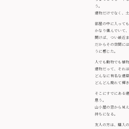
う。
建物だけでなく、
部屋の中に入って
かなり痛んでいて
聞けば、つい最近
だからその空間に
うに感じた。
人でも動物でも植
建物だって、それ
どんなに有名な建
どんどん廃れて輝
そこにすでにある
思う。
山小屋の窓から見
持ちになる。
友人の方は、購入