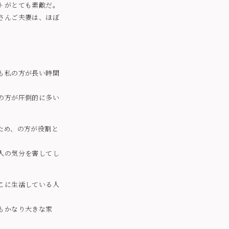
トがとても素敵だ。
さんご夫妻は、ほぼ
も私の方が長い時間
の方が圧倒的に多い
ため、の方が役割と
人の気分を害してし
こに生活している人
もかなり大きな家