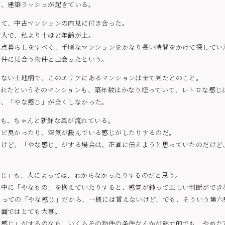
で、建築ラッシュが起きている。
れて、中古マンションの内見に付き合った。
友人で、私より十ほど年齢が上。
拠点暮らしをすべく、手頃なマンションをかなり長い時間をかけて探してい
条件に見合う物件と出会ったという。
少ない土地柄で、このエリアにあるマンションは全て見たとのこと。
られたというそのマンションも、築年数はかなり経っていて、レトロな感じ
時、「やな感じ」が全くしなかった。
にも、ちゃんと新鮮な風が流れている。
カビ臭かったり、空気が澱んでいる感じがしたりするのだ。
いけど、「やな感じ」がする場合は、正直に伝えようと思っていたのだけど
感じ」も、人によっては、わからなかったりするのだと思う。
の中に「やなもの」を抱えていたりすると、感覚が鈍って正しい判断ができ
とっての「やな感じ」だから、一概には言えないけど、でも、そういう第六
場面ではとても大事。
な感じ」がするのなら、いくらその物件の条件なんかが魅力的でも、やめた