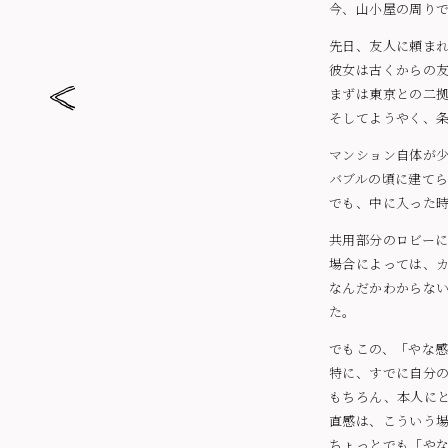
今、山小屋の周り
先日、友人に頼ま
彼女は古くからの
まずは東京との二
お姫様りんご
そしてようやく、
マンション自体が
バブルの頃に建て
でも、中に入った
共用部分のロビー
場合によっては、
なんだかわからな
た。
でもこの、「やな
特に、すでに自分
もちろん、本人に
直感は、こういう
ちょっとでも「や