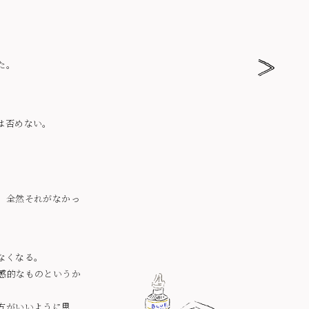
た。
は否めない。
、全然それがなかっ
なくなる。
感的なものというか
方がいいように思