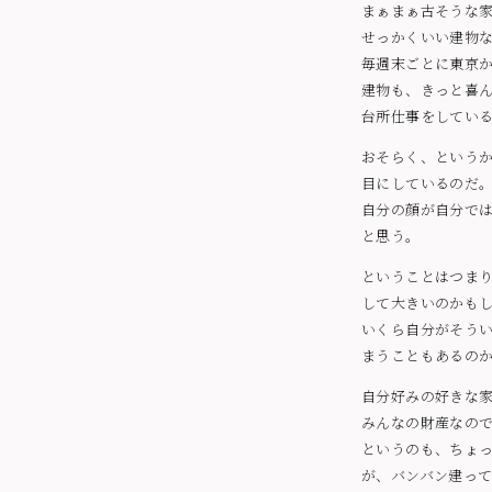
まぁまぁ古そうな
せっかくいい建物
毎週末ごとに東京
建物も、きっと喜
台所仕事をしてい
おそらく、という
目にしているのだ
自分の顔が自分で
と思う。
ということはつま
して大きいのかも
いくら自分がそう
まうこともあるの
自分好みの好きな
みんなの財産なの
というのも、ちょ
が、バンバン建っ