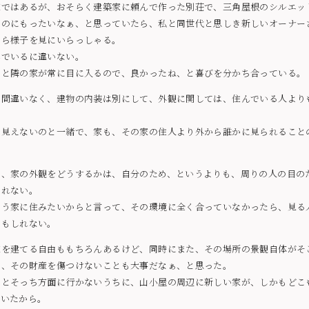
家ではあるが、おそらく建築家に頼んで作った別荘で、三角屋根のシルエッ
なのにもったいなぁ、と思っていたら、私と同世代と思しき新しいオーナー
から様子を見にいらっしゃる。
んでいるに違いない。
ると隣の家が常に目に入るので、良かったね、と喜びを分かち合っている。
か間違いなく、建物の内装は別にして、外観に関しては、住んでいる人より
。
は見えないのと一緒で、家も、その家の住人より外から誰かに見られること
り、家の外観をどうするかは、自分のため、というよりも、周りの人の目の
しれない。
いう家に住みたいからと言って、その環境に全く合っていなかったら、見る
かもしれない。
家を建てる自由ももちろんあるけど、同時にまた、その場所の景観自体がそ
で、その財産を傷つけないことも大事だなぁ、と思った。
っとそっち方面に行かないうちに、山小屋の周辺に新しい家が、しかもどこ
ていたから。