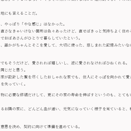
土地にも言えることだ。
も、やっぱり「やな感じ」はなかった。
、直さなきゃいけない箇所は色々あったけど、直せばきっと気持ちよく住め
までおばあさんがひとりで暮らしていたという。
は、誰かがちゃんとそこを愛して、大切に使った、慈しまれた記憶みたいな
物でもそうだけど、愛されれば嬉しいし、逆に愛されなければひねくれる。
は同じだと思う。
築家が設計した贅を尽くしたおしゃれな家でも、住人にそっぽを向かれて愛
きを失っていく。
建物に必要な修繕だけして、更にその家の寿命を伸ばすというのも、とても
えるお隣の家に、どんどん血が通い、元気になっていく様子を見ていると、
の意思を決め、契約に向けて準備を進めている。