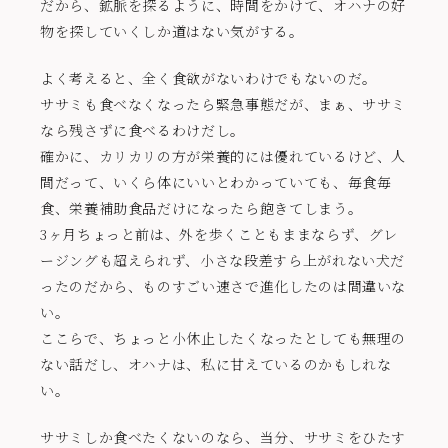
だから、鉱脈を探るように、時間をかけて、オハナの好
物を探していくしか道はない気がする。
よく考えると、全く食欲がないわけでもないのだ。
ササミも食べなくなったら緊急事態だが、まぁ、ササミ
なら残さずに食べるわけだし。
確かに、カリカリの方が栄養的には優れているけど、人
間だって、いくら体にいいとわかっていても、毎食毎
食、栄養補助食品だけになったら飽きてしまう。
3ヶ月ちょっと前は、外を歩くこともままならず、グレ
ージングも超えられず、小さな段差すら上がれない犬だ
ったのだから、ものすごい速さで進化したのは間違いな
い。
ここらで、ちょっと小休止したくなったとしても無理の
ない話だし、オハナは、私に甘えているのかもしれな
い。
ササミしか食べたくないのなら、当分、ササミをひたす